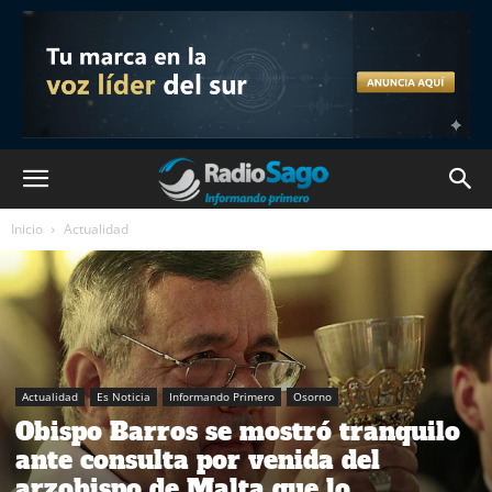
Inicio
Actualidad
Actualidad
Es Noticia
Informando Primero
Osorno
Obispo Barros se mostró tranquilo
ante consulta por venida del
arzobispo de Malta que lo