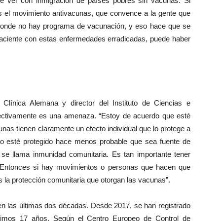
e ver con inmigración de países pobres sin vacunas. Si
 el movimiento antivacunas, que convence a la gente que
donde no hay programa de vacunación, y eso hace que se
 paciente con estas enfermedades erradicadas, puede haber
 Clínica Alemana y director del Instituto de Ciencias e
fectivamente es una amenaza. “Estoy de acuerdo que esté
nas tienen claramente un efecto individual que lo protege a
no esté protegido hace menos probable que sea fuente de
 se llama inmunidad comunitaria. Es tan importante tener
 Entonces si hay movimientos o personas que hacen que
s la protección comunitaria que otorgan las vacunas”.
 en las últimas dos décadas. Desde 2017, se han registrado
timos 17 años. Según el Centro Europeo de Control de