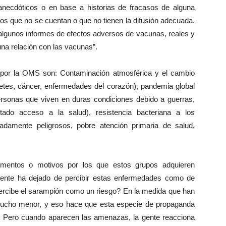
anecdóticos o en base a historias de fracasos de alguna
tos que no se cuentan o que no tienen la difusión adecuada.
algunos informes de efectos adversos de vacunas, reales y
una relación con las vacunas”.
por la OMS son: Contaminación atmosférica y el cambio
betes, cáncer, enfermedades del corazón), pandemia global
(personas que viven en duras condiciones debido a guerras,
tado acceso a la salud), resistencia bacteriana a los
madamente peligrosos, pobre atención primaria de salud,
lementos o motivos por los que estos grupos adquieren
 gente ha dejado de percibir estas enfermedades como de
 percibe el sarampión como un riesgo? En la medida que han
 mucho menor, y eso hace que esta especie de propaganda
il. Pero cuando aparecen las amenazas, la gente reacciona