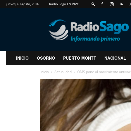
jueves, 6 agosto, 2026
Radio Sago EN VIVO
RadioSago
INICIO
OSORNO
PUERTO MONTT
NACIONAL
Inicio
Actualidad
OMS pone al movimiento antivac