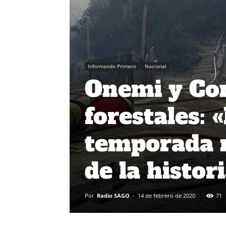
Informando Primero
Nacional
Onemi y Con
forestales: 
temporada m
de la histor
Por
Radio SAGO
-
14 de febrero de 2020
71