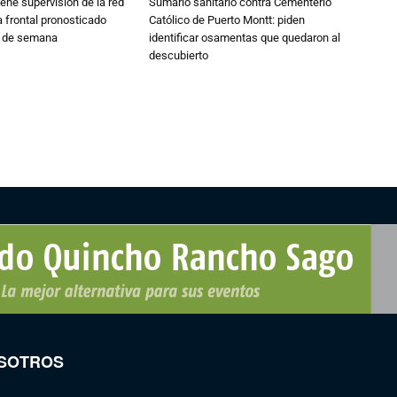
ne supervisión de la red
Sumario sanitario contra Cementerio
 frontal pronosticado
Católico de Puerto Montt: piden
n de semana
identificar osamentas que quedaron al
descubierto
SOTROS