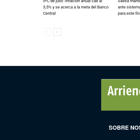
IPC de julio: Inflación anual cae al
Saesa mantie
3,5% y se acerca a la meta del Banco
ante sistema
Central
para este fi
SOBRE NO