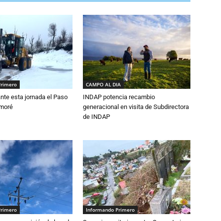
Primero
CAMPO AL DIA
nte esta jornada el Paso
INDAP potencia recambio
amoré
generacional en visita de Subdirectora
de INDAP
Primero
Informando Primero