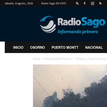
sábado, 8 agosto, 2026
Radio Sago EN VIVO
RadioSago
INICIO
OSORNO
PUERTO MONTT
NACIONAL
Inicio
Informando Primero
Onemi y Conaf e incend