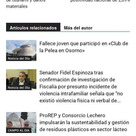
de tsunami y daños
positividad nacional de 2,09%
materiales
Artículos relacionados
Más del autor
Fallece joven que participó en «Club de
la Pelea en Osorno»
Noticia del Día
Senador Fidel Espinoza tras
confirmación de investigación de
Fiscalía por presunto incidente de
Noticia del Día
violencia intrafamiliar señala que “no
existió violencia física ni verbal de...
ProREP y Consorcio Lechero
impulsarán la sustentabilidad y gestión
de residuos plásticos en sector lácteo
CAMPO AL DIA