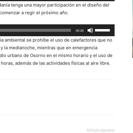
las
o
danía tenga una mayor participación en el diseño del
teclas
disminuir
omenzar a regir el próximo año.
de
el
flecha
volumen.
Utiliza
00:00
arriba/abajo
las
para
a ambiental se prohíbe el uso de calefactores que no
teclas
aumentar
de y la medianoche, mientras que en emergencia
de
o
adio urbano de Osorno en el mismo horario y el uso de
flecha
disminuir
 horas, además de las actividades físicas al aire libre.
arriba/abajo
el
para
volumen.
aumentar
o
disminuir
el
volumen.
Artículo siguiente