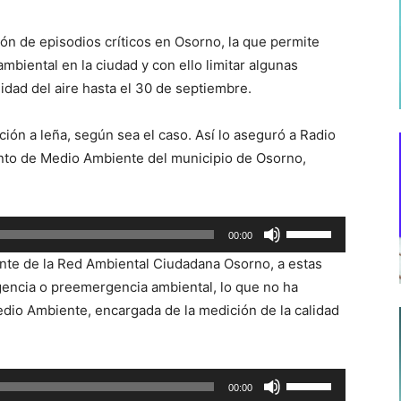
ón de episodios críticos en Osorno, la que permite
mbiental en la ciudad y con ello limitar algunas
idad del aire hasta el 30 de septiembre.
ción a leña, según sea el caso. Así lo aseguró a Radio
nto de Medio Ambiente del municipio de Osorno,
Utiliza
00:00
las
nte de la Red Ambiental Ciudadana Osorno, a estas
teclas
gencia o preemergencia ambiental, lo que no ha
de
edio Ambiente, encargada de la medición de la calidad
flecha
arriba/abajo
para
Utiliza
00:00
aumentar