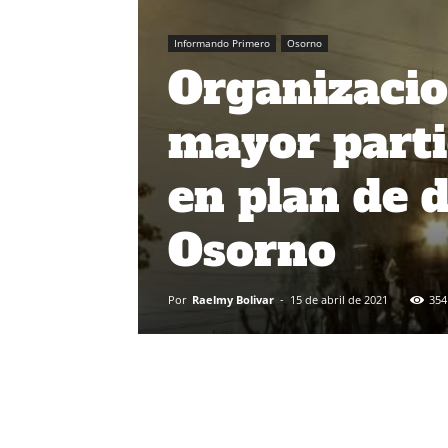
Informando Primero
Osorno
Organizacio
mayor parti
en plan de 
Osorno
Por
Raelmy Bolivar
-
15 de abril de 2021
354