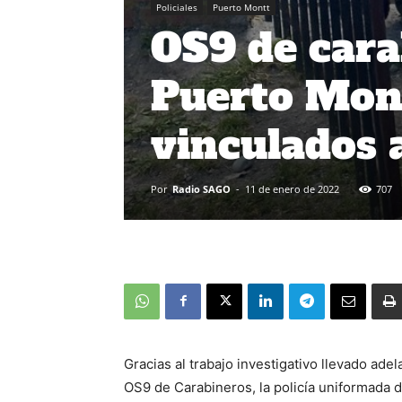
Policiales
Puerto Montt
OS9 de cara
Puerto Mont
vinculados a
Por
Radio SAGO
-
11 de enero de 2022
707
Gracias al trabajo investigativo llevado adel
OS9 de Carabineros, la policía uniformada d