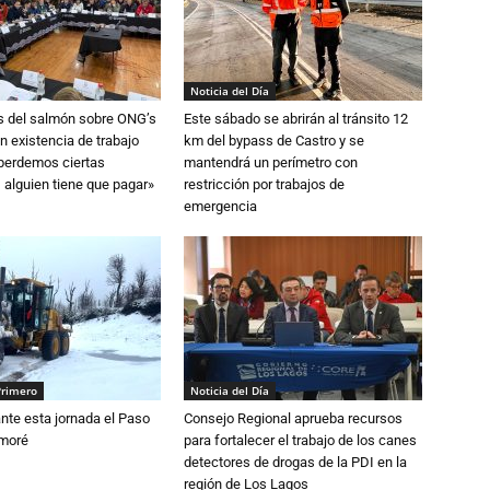
Noticia del Día
s del salmón sobre ONG’s
Este sábado se abrirán al tránsito 12
n existencia de trabajo
km del bypass de Castro y se
 perdemos ciertas
mantendrá un perímetro con
 alguien tiene que pagar»
restricción por trabajos de
emergencia
Primero
Noticia del Día
nte esta jornada el Paso
Consejo Regional aprueba recursos
amoré
para fortalecer el trabajo de los canes
detectores de drogas de la PDI en la
región de Los Lagos