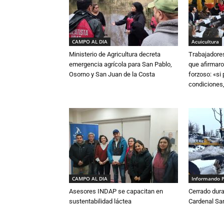
CAMPO AL DIA
Acuicultura
Ministerio de Agricultura decreta
Trabajadore
emergencia agrícola para San Pablo,
que afirmaro
Osorno y San Juan de la Costa
forzoso: «si
condiciones,
CAMPO AL DIA
Informando 
Asesores INDAP se capacitan en
Cerrado dura
sustentabilidad láctea
Cardenal S