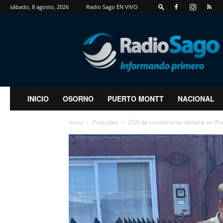
sábado, 8 agosto, 2026
Radio Sago EN VIVO
RadioSago
INICIO
OSORNO
PUERTO MONTT
NACIONAL
Inicio
Policiales
OS9 de carabineros detiene en Puer