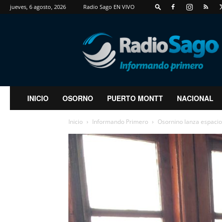
jueves, 6 agosto, 2026
Radio Sago EN VIVO
RadioSago
INICIO
OSORNO
PUERTO MONTT
NACIONAL
Inicio
Informando Primero
Osornino lanza espacio 