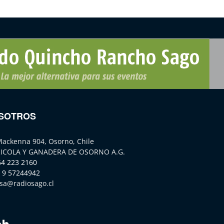
SOTROS
Mackenna 904, Osorno, Chile
ICOLA Y GANADERA DE OSORNO A.G.
64 223 2160
 9 57244942
sa@radiosago.cl