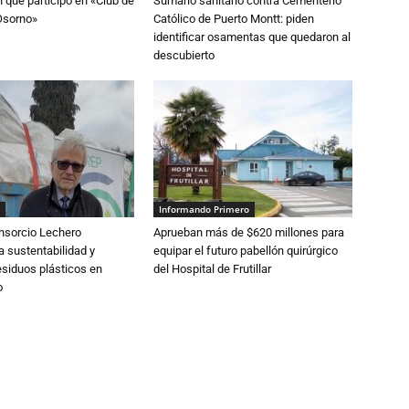
n que participó en «Club de
Sumario sanitario contra Cementerio
Osorno»
Católico de Puerto Montt: piden
identificar osamentas que quedaron al
descubierto
Informando Primero
nsorcio Lechero
Aprueban más de $620 millones para
a sustentabilidad y
equipar el futuro pabellón quirúrgico
esiduos plásticos en
del Hospital de Frutillar
o