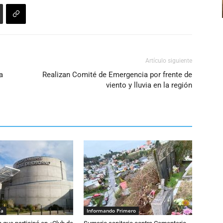
o
disminuir
el
volumen.
Artículo siguiente
a
Realizan Comité de Emergencia por frente de
viento y lluvia en la región
ía
Informando Primero