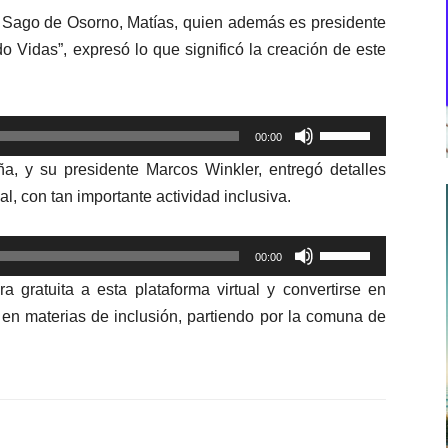
to Sago de Osorno, Matías, quien además es presidente
 Vidas”, expresó lo que significó la creación de este
Utiliza
00:00
las
, y su presidente Marcos Winkler, entregó detalles
teclas
l, con tan importante actividad inclusiva.
de
flecha
Utiliza
arriba/abajo
00:00
las
para
gratuita a esta plataforma virtual y convertirse en
teclas
aumentar
 en materias de inclusión, partiendo por la comuna de
de
o
flecha
disminuir
arriba/abajo
el
para
volumen.
aumentar