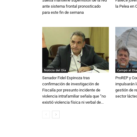
Saesa mantiene supervisión de la red
Fallece jove
ante sistema frontal pronosticado
la Pelea en 
para este fin de semana
Noticia del Día
Campo al Día
Senador Fidel Espinoza tras
ProREP y Co
confirmación de investigación de
impulsarán l
Fiscalía por presunto incidente de
gestión de r
violencia intrafamiliar señala que “no
sector lácte
existió violencia física ni verbal de...