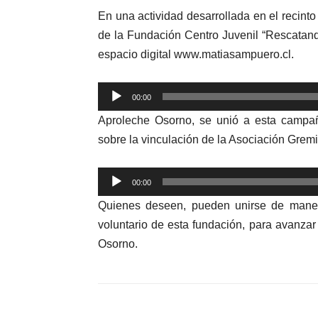
En una actividad desarrollada en el recin
de la Fundación Centro Juvenil “Rescatando
espacio digital www.matiasampuero.cl.
Reproductor
00:00
de
Aproleche Osorno, se unió a esta campaña
audio
sobre la vinculación de la Asociación Gremia
Reproductor
00:00
de
Quienes deseen, pueden unirse de manera 
audio
voluntario de esta fundación, para avanzar
Osorno.