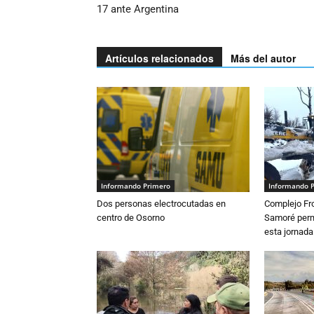
17 ante Argentina
Artículos relacionados
Más del autor
Informando Primero
Informando 
Dos personas electrocutadas en
Complejo Fro
centro de Osorno
Samoré perm
esta jornada