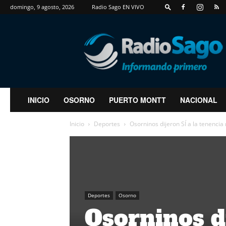
domingo, 9 agosto, 2026
Radio Sago EN VIVO
RadioSago
INICIO
OSORNO
PUERTO MONTT
NACIONAL
Inicio
Deportes
Osorninos dijeron SÍ a la tenenci
Deportes
Osorno
Osorninos di