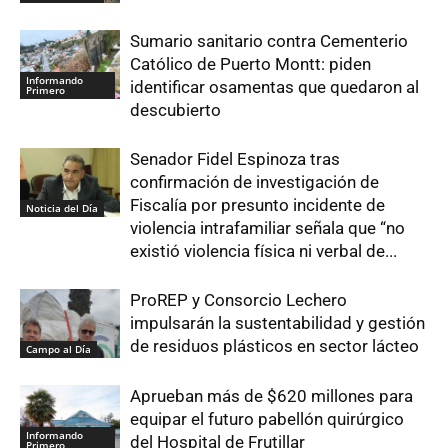
Sumario sanitario contra Cementerio
Católico de Puerto Montt: piden
Informando
identificar osamentas que quedaron al
Primero
descubierto
Senador Fidel Espinoza tras
confirmación de investigación de
Fiscalía por presunto incidente de
Noticia del Día
violencia intrafamiliar señala que “no
existió violencia física ni verbal de...
ProREP y Consorcio Lechero
impulsarán la sustentabilidad y gestión
de residuos plásticos en sector lácteo
Campo al Día
Aprueban más de $620 millones para
equipar el futuro pabellón quirúrgico
Informando
del Hospital de Frutillar
Primero