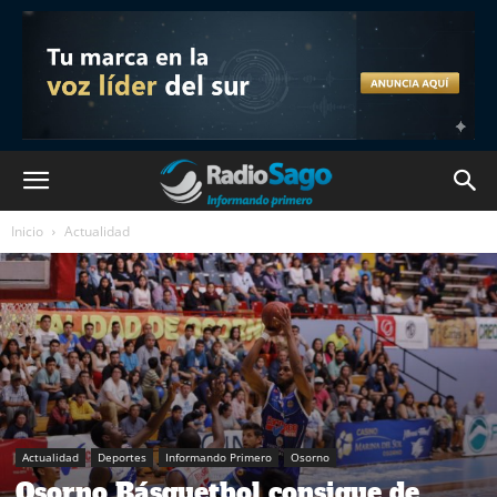
Inicio
Actualidad
Actualidad
Deportes
Informando Primero
Osorno
Osorno Básquetbol consigue de