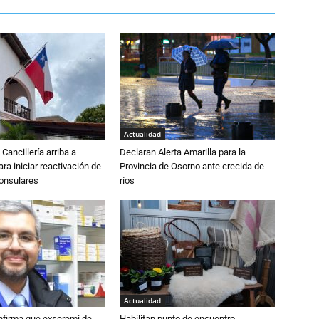
Actualidad
Cancillería arriba a
Declaran Alerta Amarilla para la
ra iniciar reactivación de
Provincia de Osorno ante crecida de
consulares
ríos
Actualidad
nfirma que exseremi de
Habilitan punto de encuentro