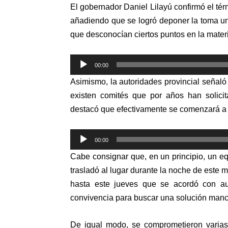
El gobernador Daniel Lilayú confirmó el tér
añadiendo que se logró deponer la toma u
que desconocían ciertos puntos en la mater
Reproductor
00:00
de
Asimismo, la autoridades provincial señal
audio
existen comités que por años han solici
destacó que efectivamente se comenzará a c
Reproductor
00:00
de
Cabe consignar que, en un principio, un e
audio
trasladó al lugar
durante la noche de este mi
hasta este jueves que se acordó con aut
convivencia para buscar una solución ma
De igual modo, se comprometieron varias 