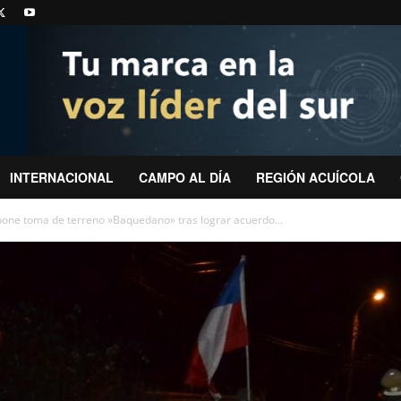
INTERNACIONAL
CAMPO AL DÍA
REGIÓN ACUÍCOLA
one toma de terreno »Baquedano» tras lograr acuerdo...