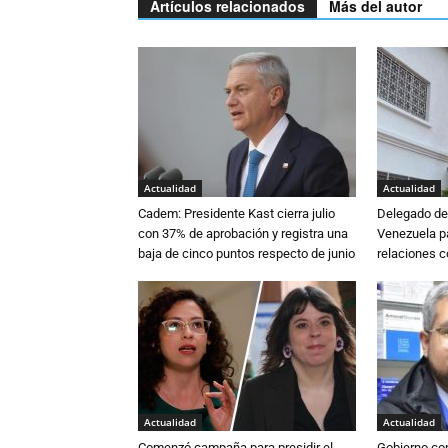
Artículos relacionados
Más del autor
Actualidad
Actualidad
Cadem: Presidente Kast cierra julio
Delegado de 
con 37% de aprobación y registra una
Venezuela pa
baja de cinco puntos respecto de junio
relaciones 
Actualidad
Actualidad
Comenzó campaña para presidir el
Gobierno co