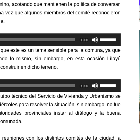
mino, acotando que mantienen la política de conversar,
na vez que algunos miembros del comité reconocieron
ia.
Utiliza
00:00
las
ó que este es un tema sensible para la comuna, ya que
teclas
tado lo mismo, sin embargo, en esta ocasión Lilayú
de
onstruir en dicho terreno.
flecha
arriba/abajo
Utiliza
para
00:00
las
aumentar
quipo técnico del Servicio de Vivienda y Urbanismo se
teclas
o
ércoles para resolver la situación, sin embargo, no fue
de
disminuir
oridades provinciales instar al diálogo y la buena
flecha
el
ncomunada.
arriba/abajo
volumen.
para
reuniones con los distintos comités de la ciudad, a
aumentar