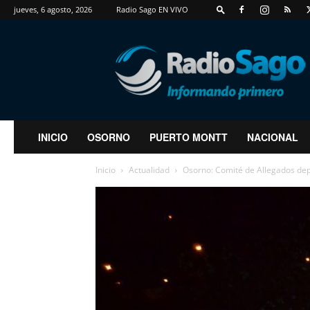
jueves, 6 agosto, 2026
Radio Sago EN VIVO
RadioSago
INICIO
OSORNO
PUERTO MONTT
NACIONAL
Inicio
Actualidad
Osorno: Comité de Allegados dep