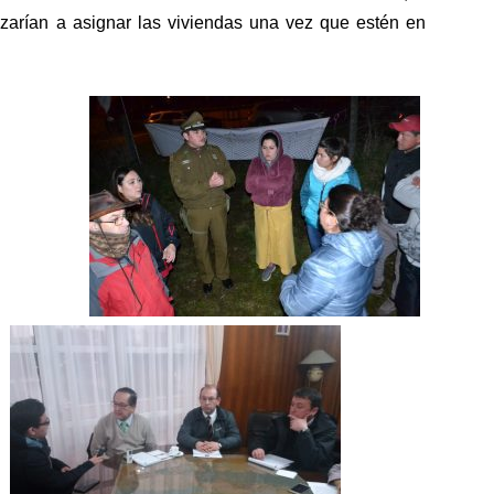
arían a asignar las viviendas una vez que estén en
o
disminuir
el
volumen.