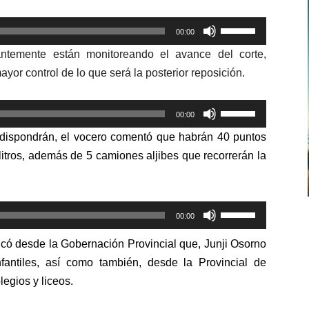
Utiliza
00:00
las
ntemente están monitoreando el avance del corte,
teclas
yor control de lo que será la posterior reposición.
de
flecha
Utiliza
arriba/abajo
00:00
las
para
 dispondrán, el vocero comentó que habrán 40 puntos
teclas
aumentar
itros, además de 5 camiones aljibes que recorrerán la
de
o
flecha
disminuir
arriba/abajo
el
Utiliza
para
00:00
volumen.
las
aumentar
có desde la Gobernación Provincial que,
Junji Osorno
teclas
o
fantiles, así como también, desde la Provincial de
de
disminuir
egios y liceos.
flecha
el
arriba/abajo
volumen.