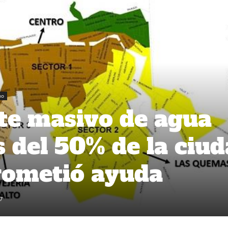
no
te masivo de agua
 del 50% de la ciud
rometió ayuda
7