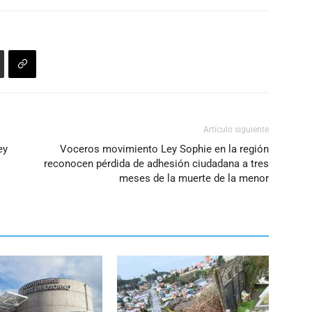
para
aumentar
o
disminuir
el
volumen.
Artículo siguiente
ey
Voceros movimiento Ley Sophie en la región
reconocen pérdida de adhesión ciudadana a tres
meses de la muerte de la menor