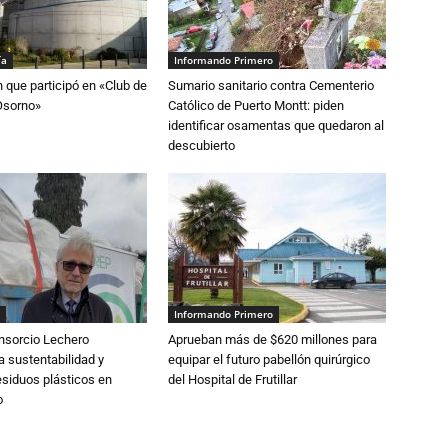
ía
Informando Primero
n que participó en «Club de
Sumario sanitario contra Cementerio
Osorno»
Católico de Puerto Montt: piden
identificar osamentas que quedaron al
descubierto
Informando Primero
nsorcio Lechero
Aprueban más de $620 millones para
a sustentabilidad y
equipar el futuro pabellón quirúrgico
esiduos plásticos en
del Hospital de Frutillar
o