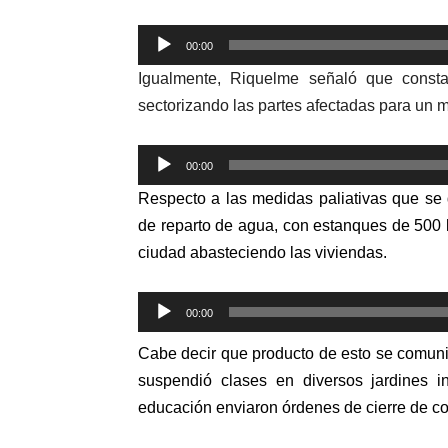
Reproductor
00:00
de
Igualmente, Riquelme señaló que consta
audio
sectorizando las partes afectadas para un ma
Reproductor
00:00
de
Respecto a las medidas paliativas que se
audio
de reparto de agua, con estanques de 500 l
ciudad abasteciendo las viviendas.
Reproductor
00:00
de
Cabe decir que producto de esto se comuni
audio
suspendió clases en diversos jardines in
educación enviaron órdenes de cierre de col