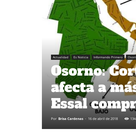
Actualidad
Es Noticia
Informando Primero
Osor
Osorno: Cor
afecta a más
Essal comp
Por
Brisa Cardenas
-
16 de abril de 2018
134