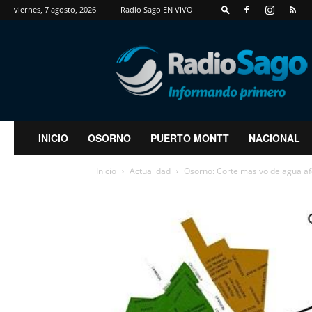
viernes, 7 agosto, 2026
Radio Sago EN VIVO
RadioSago
INICIO
OSORNO
PUERTO MONTT
NACIONAL
Inicio
Actualidad
Osorno: Corte masivo de agua afe