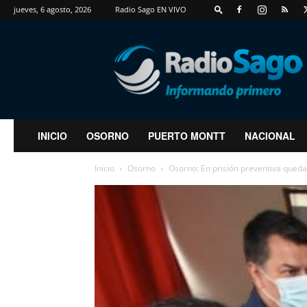
jueves, 6 agosto, 2026
Radio Sago EN VIVO
RadioSago
INICIO
OSORNO
PUERTO MONTT
NACIONAL
Inicio
Osorno
Osorno: En prisión preventiva queda