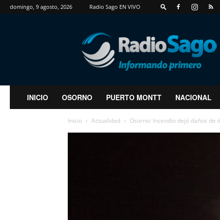
domingo, 9 agosto, 2026
Radio Sago EN VIVO
RadioSago
INICIO
OSORNO
PUERTO MONTT
NACIONAL
Inicio
Actualidad
Osorno: Incendio dejó daños de d