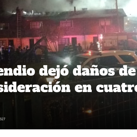
endio dejó daños de
sideración en cuatr
327