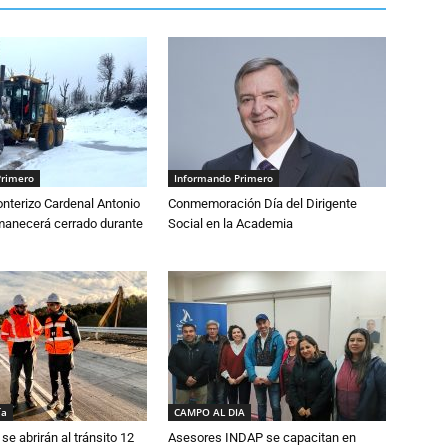
Primero
Informando Primero
nterizo Cardenal Antonio
Conmemoración Día del Dirigente
anecerá cerrado durante
Social en la Academia
ía
CAMPO AL DIA
se abrirán al tránsito 12
Asesores INDAP se capacitan en