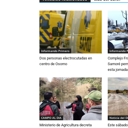
Informando Primero
Informando 
Dos personas electrocutadas en
Complejo Fro
centro de Osorno
Samoré perm
esta jornada
CAMPO AL DIA
Noticia del D
Ministerio de Agricultura decreta
Este sábado 