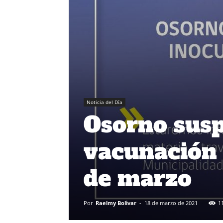
Noticia del Día
Osorno susp
vacunación 
de marzo
Por
Raelmy Bolivar
-
18 de marzo de 2021
1