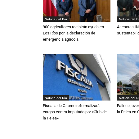
Noticia del Día
Noticia del D
900 agricultores recibirán ayuda en
Asesores IN
Los Ríos por la declaración de
sustentabili
emergencia agrícola
Noticia del Día
Noticia del D
Fiscalía de Osorno reformalizará
Fallece jove
cargos contra imputado por «Club de
la Pelea en 
la Pelea»