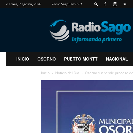
viernes, 7 agosto, 2026
Radio Sago EN VIVO
RadioSago
INICIO
OSORNO
PUERTO MONTT
NACIONAL
Inicio
Noticia del Día
Osorno suspende proceso de 