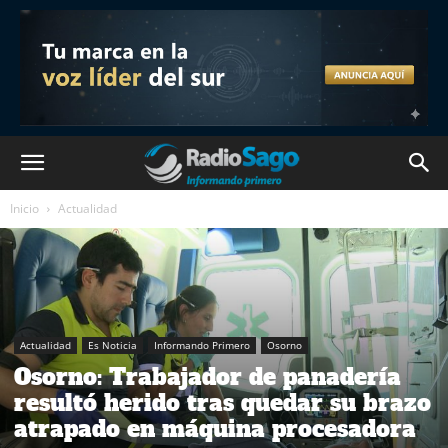
Inicio
Actualidad
Actualidad
Es Noticia
Informando Primero
Osorno
Osorno: Trabajador de panadería
resultó herido tras quedar su brazo
atrapado en máquina procesadora