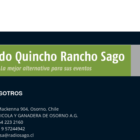
SOTROS
Mackenna 904, Osorno, Chile
ICOLA Y GANADERA DE OSORNO A.G.
64 223 2160
 9 57244942
sa@radiosago.cl