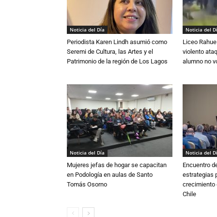
Noticia del Día
Noticia del D
Periodista Karen Lindh asumió como
Liceo Rahue 
Seremi de Cultura, las Artes y el
violento ata
Patrimonio de la región de Los Lagos
alumno no vo
Noticia del Día
Noticia del D
Mujeres jefas de hogar se capacitan
Encuentro de
en Podología en aulas de Santo
estrategias p
Tomás Osorno
crecimiento 
Chile