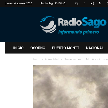
jueves, 6 agosto, 2026
Radio Sago EN VIVO
RadioSago
INICIO
OSORNO
PUERTO MONTT
NACIONAL
Inicio
Actualidad
Osorno y Puerto Montt están co