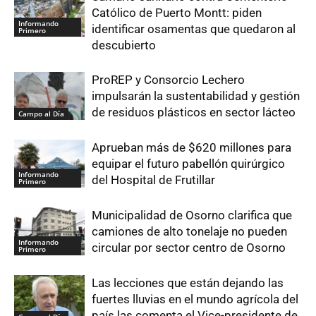
Católico de Puerto Montt: piden
Informando
identificar osamentas que quedaron al
Primero
descubierto
ProREP y Consorcio Lechero
impulsarán la sustentabilidad y gestión
de residuos plásticos en sector lácteo
Campo al Día
Aprueban más de $620 millones para
equipar el futuro pabellón quirúrgico
Informando
del Hospital de Frutillar
Primero
Municipalidad de Osorno clarifica que
camiones de alto tonelaje no pueden
Informando
circular por sector centro de Osorno
Primero
Las lecciones que están dejando las
fuertes lluvias en el mundo agrícola del
país las comenta el Vice-presidente de