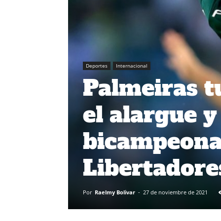
Deportes
Internacional
Palmeiras 
el alargue y
bicampeonat
Libertadore
Por
Raelmy Bolivar
-
27 de noviembre de 2021