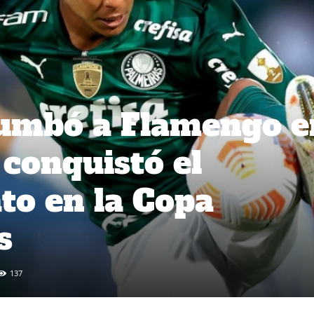
tumbó a Flamengo e
 conquistó el
o en la Copa
s
137