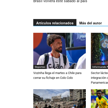
Brasil volverá este sábado al país
Artículos relacionados
Más del autor
Deportes
Informando 
Vozinha llega el martes a Chile para
Sector lácte
cerrar su fichaje en Colo Colo
integración 
Panamerican