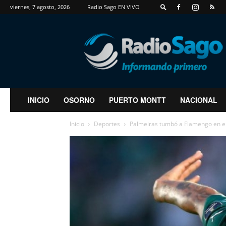
viernes, 7 agosto, 2026
Radio Sago EN VIVO
RadioSago
INICIO
OSORNO
PUERTO MONTT
NACIONAL
Inicio
Deportes
Palmeiras tumbó a Flamengo en el 