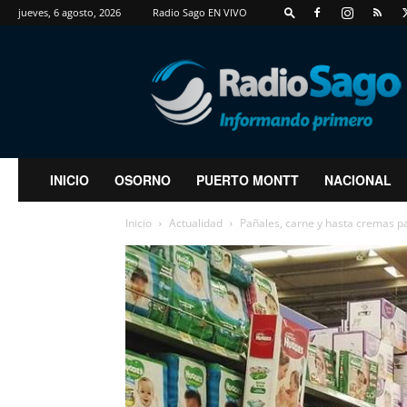
jueves, 6 agosto, 2026
Radio Sago EN VIVO
RadioSago
INICIO
OSORNO
PUERTO MONTT
NACIONAL
Inicio
Actualidad
Pañales, carne y hasta cremas par