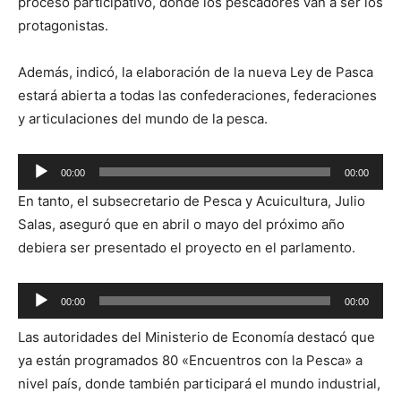
proceso participativo, donde los pescadores van a ser los
protagonistas.
Además, indicó, la elaboración de la nueva Ley de Pasca
estará abierta a todas las confederaciones, federaciones
y articulaciones del mundo de la pesca.
Reproductor
00:00
00:00
de
En tanto, el subsecretario de Pesca y Acuicultura, Julio
audio
Salas, aseguró que en abril o mayo del próximo año
debiera ser presentado el proyecto en el parlamento.
Reproductor
00:00
00:00
de
Las autoridades del Ministerio de Economía destacó que
audio
ya están programados 80 «Encuentros con la Pesca» a
nivel país, donde también participará el mundo industrial,