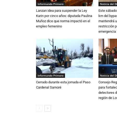
Informando Primero
Noticia del D
Lanzan idea para suspender la Ley
Este sábado 
Karin por cinco años: diputada Paulina
km del bypas
Muñoz dice que norma impactó en el
mantendrá u
empleo femenino
restricción p
emergencia
Informando Primero
Noticia del D
Cerrado durante esta jornada el Paso
Consejo Reg
Cardenal Samoré
para fortalec
detectores d
región de L