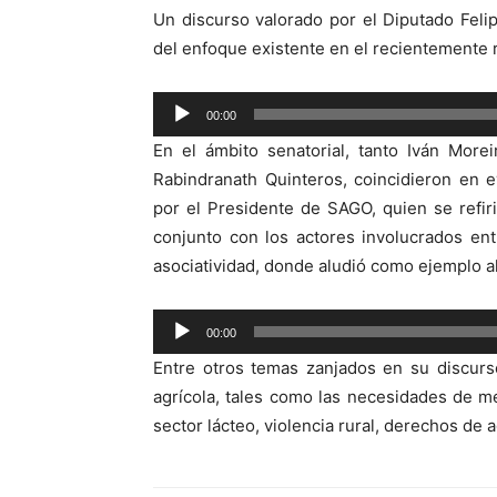
Un discurso valorado por el Diputado Feli
del enfoque existente en el recientemente 
Reproductor
00:00
de
En el ámbito senatorial, tanto Iván More
audio
Rabindranath Quinteros, coincidieron en 
por el Presidente de SAGO, quien se refir
conjunto con los actores involucrados ent
asociatividad, donde aludió como ejemplo a
Reproductor
00:00
de
Entre otros temas zanjados en su discurs
audio
agrícola, tales como las necesidades de me
sector lácteo, violencia rural, derechos de a