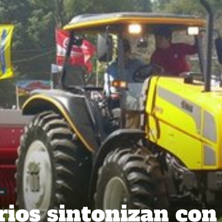
no
ios sintonizan con