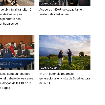
ía
CAMPO AL DIA
se abrirán al tránsito 12
Asesores INDAP se capacitan en
s de Castro y se
sustentabilidad láctea
n perímetro con
or trabajos de
ía
CAMPO AL DIA
ional aprueba recursos
INDAP potencia recambio
er el trabajo de los canes
generacional en visita de Subdirectora
e drogas de la PDI en la
de INDAP
os Lagos