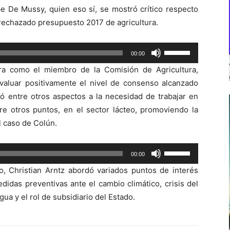
pe De Mussy, quien eso sí, se mostró crítico respecto
rechazado presupuesto 2017 de agricultura.
Utiliza
00:00
las
ira como el miembro de la Comisión de Agricultura,
teclas
evaluar positivamente el nivel de consenso alcanzado
de
ió entre otros aspectos a la necesidad de trabajar en
flecha
re otros puntos, en el sector lácteo, promoviendo la
arriba/abajo
l caso de Colún.
para
aumentar
Utiliza
00:00
o
las
disminuir
o, Christian Arntz abordó variados puntos de interés
teclas
el
didas preventivas ante el cambio climático, crisis del
de
volumen.
gua y el rol de subsidiario del Estado.
flecha
arriba/abajo
para