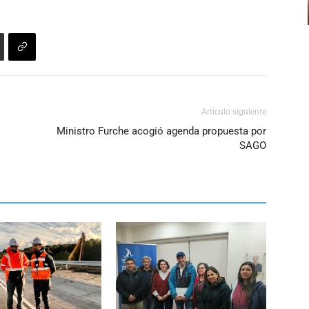
aumentar
o
disminuir
el
volumen.
Artículo siguiente
Ministro Furche acogió agenda propuesta por
SAGO