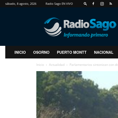
sábado, 8 agosto, 2026
Radio Sago EN VIVO
RadioSago
INICIO
OSORNO
PUERTO MONTT
NACIONAL
Inicio
Actualidad
Parlamentarios sintonizan con d