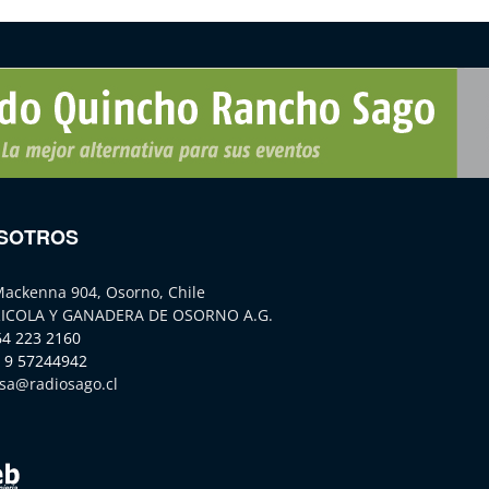
SOTROS
Mackenna 904, Osorno, Chile
ICOLA Y GANADERA DE OSORNO A.G.
64 223 2160
 9 57244942
sa@radiosago.cl