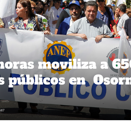
horas moviliza a 6
s públicos en Osor
587