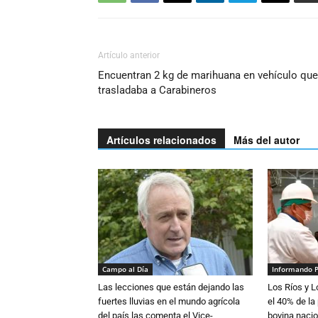
Artículo anterior
Encuentran 2 kg de marihuana en vehículo que
trasladaba a Carabineros
Artículos relacionados
Más del autor
Campo al Día
Informando 
Las lecciones que están dejando las
Los Ríos y 
fuertes lluvias en el mundo agrícola
el 40% de la
del país las comenta el Vice-
bovina nacio