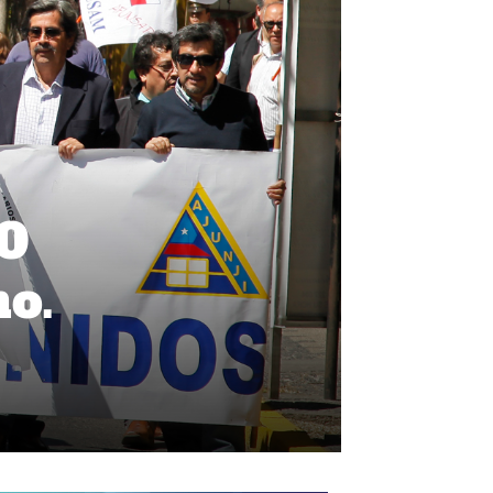
50
no.