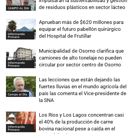
impulsarán la sustentabilidad y gestión
de residuos plásticos en sector lácteo
CAMPO AL DIA
Aprueban más de $620 millones para
equipar el futuro pabellón quirúrgico
Informando
del Hospital de Frutillar
Primero
Municipalidad de Osorno clarifica que
camiones de alto tonelaje no pueden
Informando
circular por sector centro de Osorno
Primero
Las lecciones que están dejando las
fuertes lluvias en el mundo agrícola del
país las comenta el Vice-presidente de
Campo al Día
la SNA
Los Ríos y Los Lagos concentran casi
el 40% de la producción de carne
Informando
bovina nacional pese a caída en el
Primero