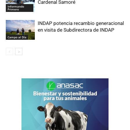
Cardenal Samoré
Informando
Primero
INDAP potencia recambio generacional
en visita de Subdirectora de INDAP
Campo al Día