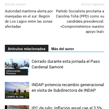
Artículo anterior
Artículo siguiente
Autoridad marítima alerta por
Partido Socialista proclama a
marejadas en el sur: Región
Carolina Tohá (PPD) como su
de Los Lagos entre las zonas
candidata presidencial:
afectadas
«Comprometemos nuestro
apoyo leal»
Artículos relacionados
Más del autor
Cerrado durante esta jornada el Paso
Cardenal Samoré
Informando
Primero
INDAP potencia recambio generacional
en visita de Subdirectora de INDAP
CAMPO AL DIA
IPC de julio: Inflación anual cae al 3,5%