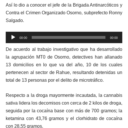
Así lo dio a conocer el jefe de la Brigada Antinarcóticos y
Contra el Crimen Organizado Osorno, subprefecto Ronny
Salgado.
Reproductor
00:00
00:00
de
De acuerdo al trabajo investigativo que ha desarrollado
audio
la agrupación MT0 de Osorno, detectives han allanado
13 domicilios en lo que va del año, 10 de los cuales
pertenecen al sector de Rahue, resultando detenidas un
total de 13 personas por el delito de microtráfico.
Respecto a la droga mayormente incautada, la cannabis
sativa lidera los decomisos con cerca de 2 kilos de droga,
seguida por la cocaína base con más de 700 gramos; la
ketamina con 43,76 gramos y el clorhidrato de cocaína
con 28,55 gramos.