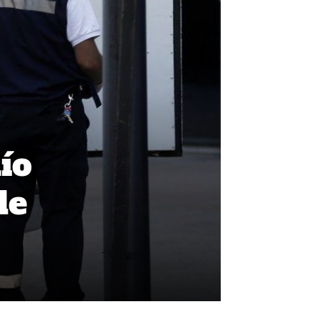
ío
de