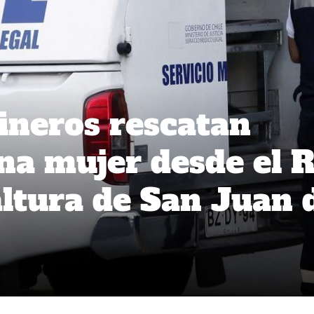
ineros rescatan
na mujer desde el R
altura de San Juan 