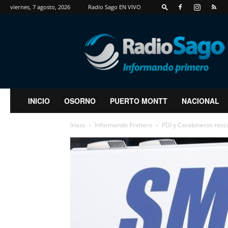
viernes, 7 agosto, 2026
Radio Sago EN VIVO
RadioSago
INICIO
OSORNO
PUERTO MONTT
NACIONAL
Inicio
Informando Primero
PDI y Carabineros resc