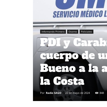
Informando Primero
Osorno
Policiales
PDI y Carab
cuerpo de u
Bueno a la 
la Costa
Por
Radio SAGO
-
22 de mayo de 2024
848