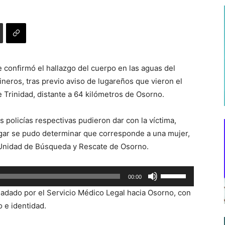
 confirmó el hallazgo del cuerpo en las aguas del
ineros, tras previo aviso de lugareños que vieron el
e Trinidad, distante a 64 kilómetros de Osorno.
s policías respectivas pudieron dar con la víctima,
ugar se pudo determinar que corresponde a una mujer,
 Unidad de Búsqueda y Rescate de Osorno.
Utiliza
00:00
las
sladado por el Servicio Médico Legal hacia Osorno, con
teclas
o e identidad.
de
flecha