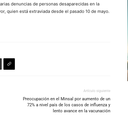
varias denuncias de personas desaparecidas en la
arriba/abajo
yor, quien está extraviada desde el pasado 10 de mayo.
para
aumentar
o
disminuir
el
volumen.
Artículo siguiente
Preocupación en el Minsal por aumento de un
72% a nivel país de los casos de influenza y
lento avance en la vacunación