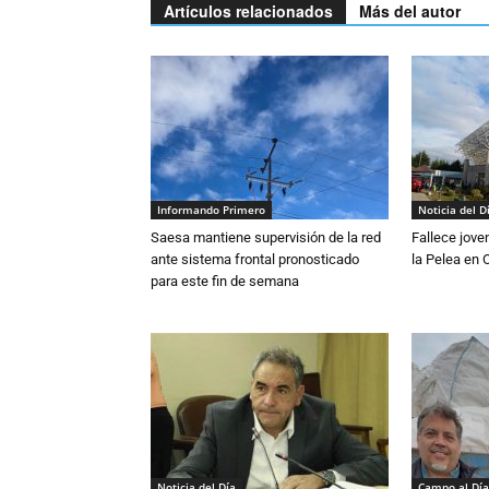
Artículos relacionados
Más del autor
Informando Primero
Noticia del D
Saesa mantiene supervisión de la red
Fallece jove
ante sistema frontal pronosticado
la Pelea en 
para este fin de semana
Noticia del Día
Campo al Día