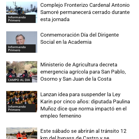
Complejo Fronterizo Cardenal Antonio
Samoré permanecerá cerrado durante
Informando
esta jornada
Primero
Conmemoración Día del Dirigente
Social en la Academia
Informando
Primero
Ministerio de Agricultura decreta
emergencia agrícola para San Pablo,
Osorno y San Juan de la Costa
CAMPO AL DIA
Lanzan idea para suspender la Ley
Karin por cinco años: diputada Paulina
Informando
Muñoz dice que norma impactó en el
Primero
empleo femenino
Este sábado se abrirán al tránsito 12
km del bypass de Castro y se