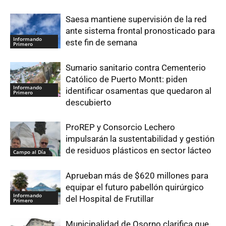
Saesa mantiene supervisión de la red
ante sistema frontal pronosticado para
Informando
este fin de semana
Primero
Sumario sanitario contra Cementerio
Católico de Puerto Montt: piden
Informando
identificar osamentas que quedaron al
Primero
descubierto
ProREP y Consorcio Lechero
impulsarán la sustentabilidad y gestión
de residuos plásticos en sector lácteo
Campo al Día
Aprueban más de $620 millones para
equipar el futuro pabellón quirúrgico
Informando
del Hospital de Frutillar
Primero
Municipalidad de Osorno clarifica que