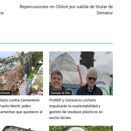
Repercusiones en Chiloé por salida de titular de
ca
Sernatur
Primero
Campo al Día
tario contra Cementerio
ProREP y Consorcio Lechero
Puerto Montt: piden
impulsarán la sustentabilidad y
osamentas que quedaron al
gestión de residuos plásticos en
sector lácteo