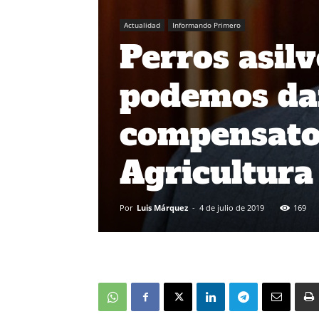
Actualidad
Informando Primero
Perros asil
podemos da
compensator
Agricultura
Por
Luis Márquez
-
4 de julio de 2019
169