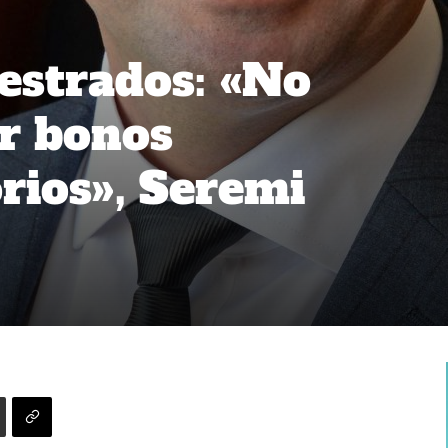
vestrados: «No
r bonos
ios», Seremi