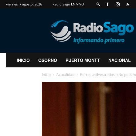
viernes, 7 agosto, 2026
Radio Sago EN VIVO
RadioSago
INICIO
OSORNO
PUERTO MONTT
NACIONAL
Inicio
Actualidad
Perros asilvestrados: «No podem