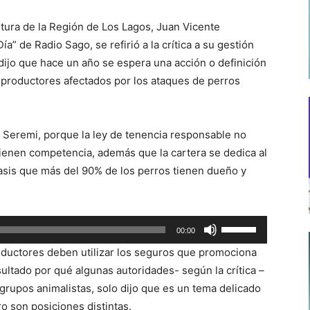
ultura de la Región de Los Lagos, Juan Vicente
” de Radio Sago, se refirió a la crítica a su gestión
dijo que hace un año se espera una acción o definición
 productores afectados por los ataques de perros
l Seremi, porque la ley de tenencia responsable no
 tienen competencia, además que la cartera se dedica al
asis que más del 90% de los perros tienen dueño y
Utiliza
00:00
las
oductores deben utilizar los seguros que promociona
teclas
ultado por qué algunas autoridades- según la crítica –
de
 grupos animalistas, solo dijo que es un tema delicado
flecha
o son posiciones distintas.