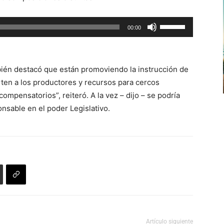
arriba/abajo
para
Utiliza
00:00
aumentar
las
o
teclas
disminuir
de
el
bién destacó que están promoviendo la instrucción de
flecha
volumen.
ten a los productores y recursos para cercos
arriba/abajo
mpensatorios”, reiteró. A la vez – dijo – se podría
para
nsable en el poder Legislativo.
aumentar
o
disminuir
el
volumen.
Artículo siguiente