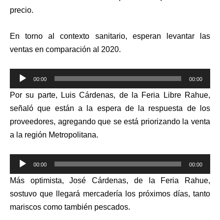
precio.
En torno al contexto sanitari
o
, esperan levantar las
ventas en comparación al 2020.
Reproductor
00:00
00:00
de
Por su parte, Luis Cárdenas, de la Feria Libre Rahue,
audio
señaló que están a la espera de la respuesta de los
proveedores, agregando que se está priorizando la venta
a la región Metropolitana.
Reproductor
00:00
00:00
de
Más optimista
, José Cárdenas, de la Feria Rahue,
audio
sostuvo que
llegará mercadería los próximos días, ta
n
to
mariscos como también pescados.