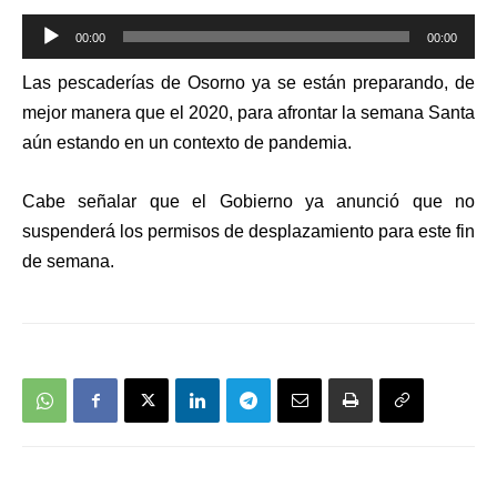
Reproductor
00:00
00:00
de
Las pescaderías de Osorno ya se están preparando, de
audio
mejor manera que el 2020, para afrontar la semana Santa
aún estando en un contexto de pandemia.
Cabe señalar que el Gobierno ya anunció que no
suspenderá los permisos de desplazamiento para este fin
de semana.