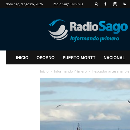
domingo, 9 agosto, 2026
Radio Sago EN VIVO
RadioSago
INICIO
OSORNO
PUERTO MONTT
NACIONAL
Inicio
Informando Primero
Pescador artesanal pier