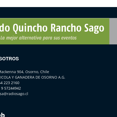
SOTROS
Mackenna 904, Osorno, Chile
ICOLA Y GANADERA DE OSORNO A.G.
64 223 2160
 9 57244942
sa@radiosago.cl