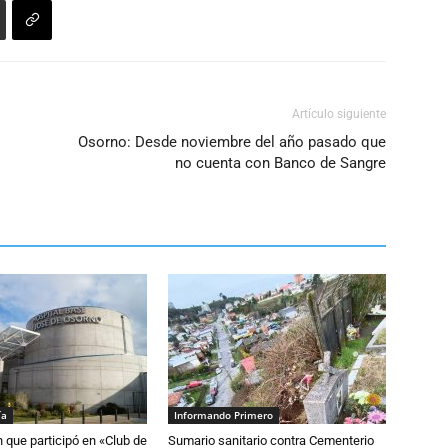
disminuir
el
volumen.
Artículo siguiente
Osorno: Desde noviembre del año pasado que
no cuenta con Banco de Sangre
ía
Informando Primero
n que participó en «Club de
Sumario sanitario contra Cementerio