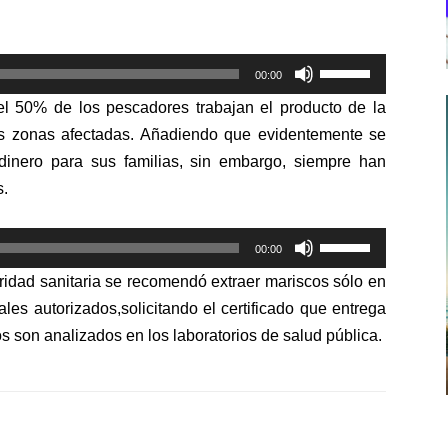
Utiliza
00:00
las
l 50% de los pescadores trabajan el producto de la
teclas
s zonas afectadas. Añadiendo que evidentemente se
de
dinero para sus familias, sin embargo, siempre han
flecha
s.
arriba/abajo
para
Utiliza
aumentar
00:00
las
o
ridad sanitaria se recomendó extraer mariscos sólo en
teclas
disminuir
les autorizados,solicitando el certificado que entrega
de
el
 son analizados en los laboratorios de salud pública.
flecha
volumen.
arriba/abajo
para
aumentar
o