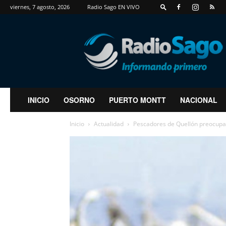
viernes, 7 agosto, 2026
Radio Sago EN VIVO
RadioSago
INICIO
OSORNO
PUERTO MONTT
NACIONAL
Inicio
Actualidad
Pescadores de Quellón preocupado