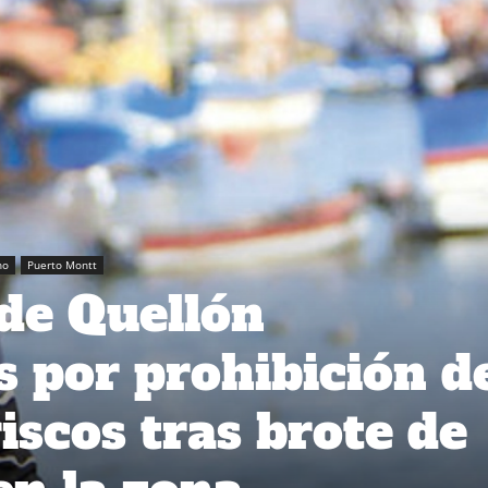
no
Puerto Montt
de Quellón
 por prohibición d
iscos tras brote de