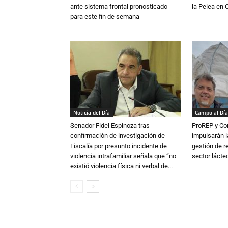
ante sistema frontal pronosticado
la Pelea en 
para este fin de semana
Noticia del Día
Campo al Día
Senador Fidel Espinoza tras
ProREP y Co
confirmación de investigación de
impulsarán l
Fiscalía por presunto incidente de
gestión de r
violencia intrafamiliar señala que “no
sector lácte
existió violencia física ni verbal de...