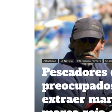
Actualidad
Es Noticia
Informando Primero
Osor
Pescadores 
preocupados
extraer mar