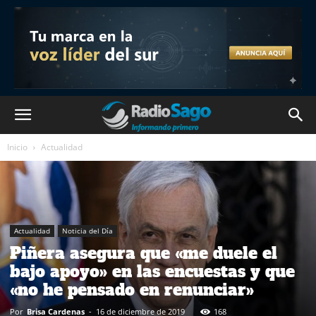
Inicio
Actualidad
Actualidad
Noticia del Día
Piñera asegura que «me duele el
bajo apoyo» en las encuestas y que
«no he pensado en renunciar»
Por
Brisa Cardenas
-
16 de diciembre de 2019
168