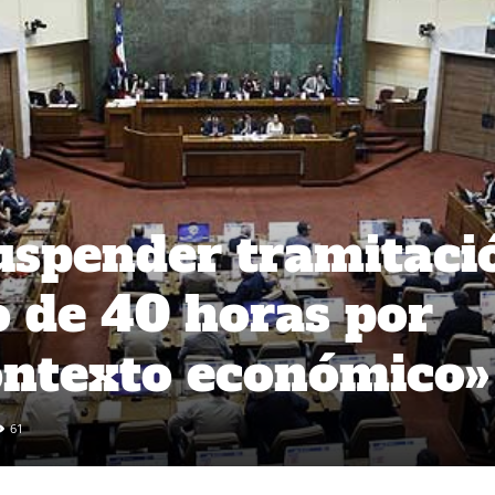
uspender tramitaci
o de 40 horas por
ontexto económico»
61