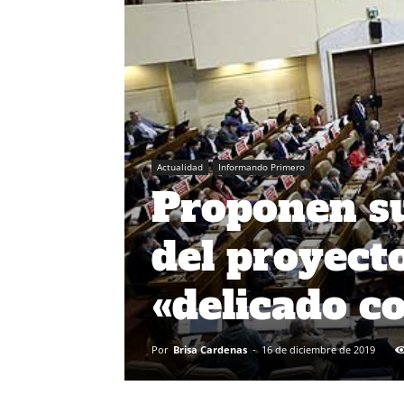
Actualidad
Informando Primero
Proponen s
del proyect
«delicado c
Por
Brisa Cardenas
-
16 de diciembre de 2019