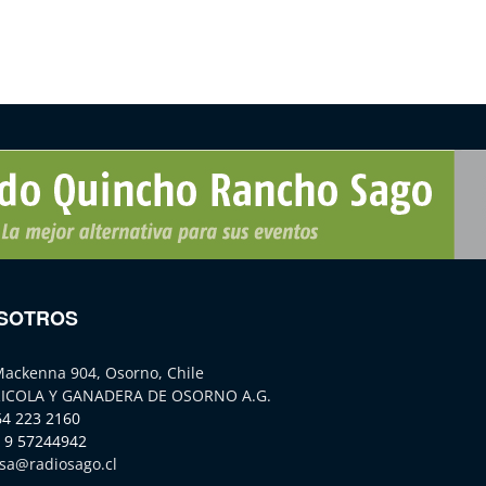
SOTROS
Mackenna 904, Osorno, Chile
ICOLA Y GANADERA DE OSORNO A.G.
64 223 2160
 9 57244942
sa@radiosago.cl