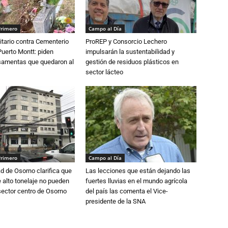
Primero
Campo al Día
tario contra Cementerio
ProREP y Consorcio Lechero
Puerto Montt: piden
impulsarán la sustentabilidad y
osamentas que quedaron al
gestión de residuos plásticos en
sector lácteo
Primero
Campo al Día
d de Osorno clarifica que
Las lecciones que están dejando las
alto tonelaje no pueden
fuertes lluvias en el mundo agrícola
 sector centro de Osorno
del país las comenta el Vice-
presidente de la SNA