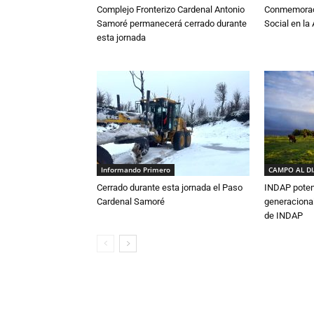
Complejo Fronterizo Cardenal Antonio
Conmemoraci
Samoré permanecerá cerrado durante
Social en l
esta jornada
Informando Primero
CAMPO AL D
Cerrado durante esta jornada el Paso
INDAP poten
Cardenal Samoré
generacional
de INDAP