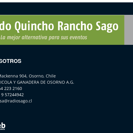
SOTROS
Mackenna 904, Osorno, Chile
ICOLA Y GANADERA DE OSORNO A.G.
64 223 2160
 9 57244942
sa@radiosago.cl