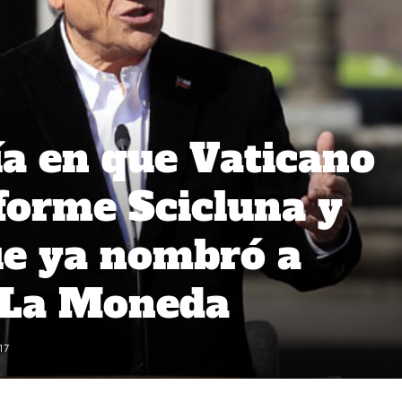
ía en que Vaticano
forme Scicluna y
ue ya nombró a
e La Moneda
17