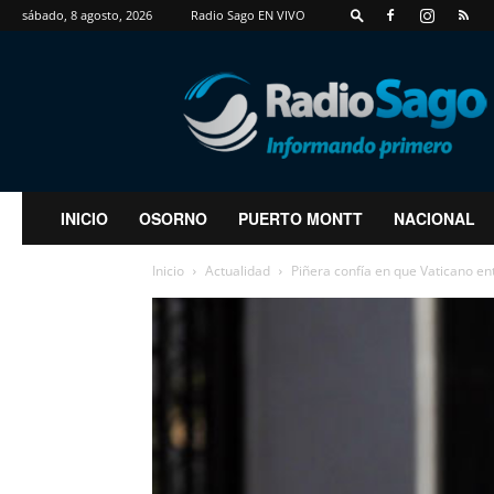
sábado, 8 agosto, 2026
Radio Sago EN VIVO
RadioSago
INICIO
OSORNO
PUERTO MONTT
NACIONAL
Inicio
Actualidad
Piñera confía en que Vaticano en