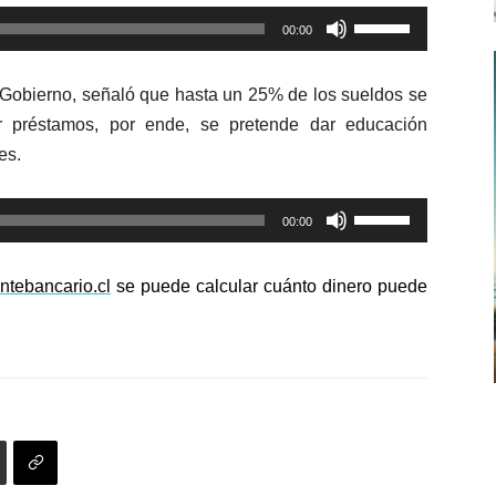
Utiliza
00:00
las
teclas
e Gobierno, señaló que hasta un 25% de los sueldos se
de
r préstamos, por ende, se pretende dar educación
flecha
es.
arriba/abajo
para
Utiliza
aumentar
00:00
las
o
teclas
disminuir
ntebancario.cl
se puede calcular cuánto dinero puede
de
el
flecha
volumen.
arriba/abajo
para
aumentar
o
disminuir