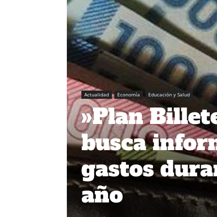
Actualidad
Economía
Educación y Salud
»Plan Bille
busca infor
gastos duran
año