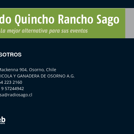
SOTROS
Mackenna 904, Osorno, Chile
ICOLA Y GANADERA DE OSORNO A.G.
64 223 2160
 9 57244942
sa@radiosago.cl