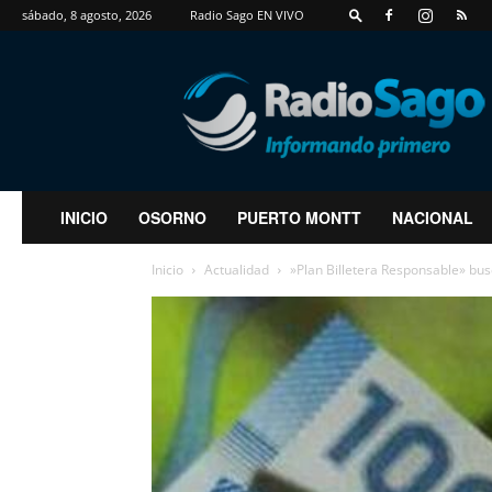
sábado, 8 agosto, 2026
Radio Sago EN VIVO
RadioSago
INICIO
OSORNO
PUERTO MONTT
NACIONAL
Inicio
Actualidad
»Plan Billetera Responsable» busc