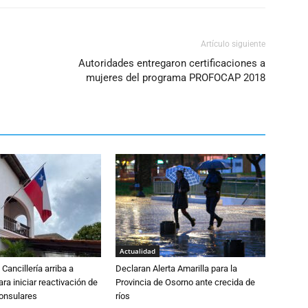
el
volumen.
Artículo siguiente
Autoridades entregaron certificaciones a
mujeres del programa PROFOCAP 2018
Actualidad
Cancillería arriba a
Declaran Alerta Amarilla para la
ra iniciar reactivación de
Provincia de Osorno ante crecida de
consulares
ríos