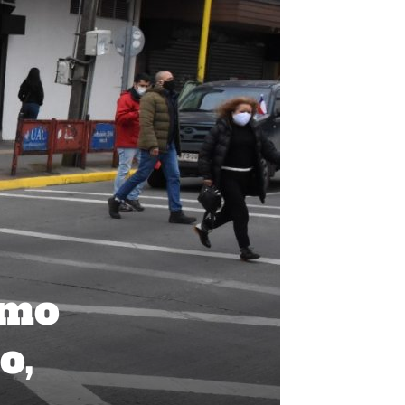
smo
o,