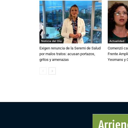
Noticia del Día
Actualidad
Exigen renuncia de la Seremi de Salud
Comenzó cam
por malos tratos: acusan portazos,
Frente Ampli
gritos y amenazas
Yeomans y C