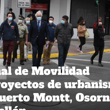
al de Movilidad
royectos de urbani
Puerto Montt, Osorn