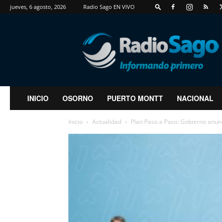
jueves, 6 agosto, 2026
Radio Sago EN VIVO
RadioSago
INICIO
OSORNO
PUERTO MONTT
NACIONAL
Inicio
Actualidad
Plan Paso a Paso: Gobierno anunc