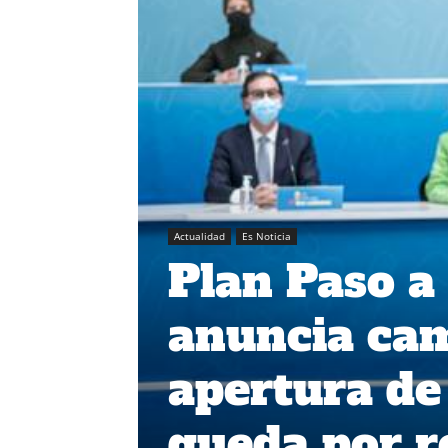
Actualidad
Es Noticia
Plan Paso a
anuncia cam
apertura de
queda por r