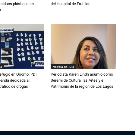
esiduos plásticos en
del Hospital de Frutillar
o
ía
Noticia del Día
efugio en Osorno: PDI
Periodista Karen Lindh asumió como
banda dedicada al
Seremi de Cultura, las Artes y el
tráfico de drogas
Patrimonio de la región de Los Lagos