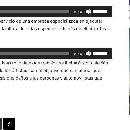
Utiliza
00:00
las
el servicio de una empresa especializada en ejecutar
teclas
 la altura de estas especies, además de eliminar las
de
flecha
arriba/abajo
Utiliza
00:00
para
las
aumentar
desarrollo de estos trabajos se limitará la circulación
teclas
o
los árboles, con el objetivo que el material que
de
disminuir
casione daños a las personas y automovilistas que
flecha
el
arriba/abajo
volumen.
para
aumentar
o
disminuir
el