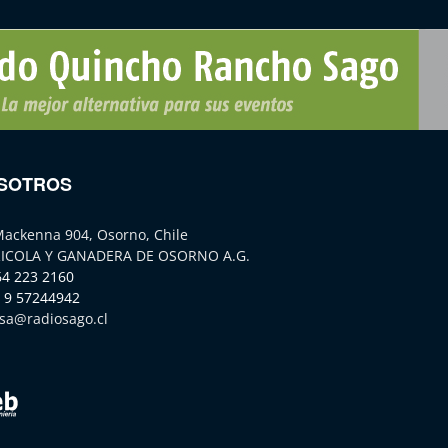
SOTROS
Mackenna 904, Osorno, Chile
ICOLA Y GANADERA DE OSORNO A.G.
64 223 2160
 9 57244942
sa@radiosago.cl