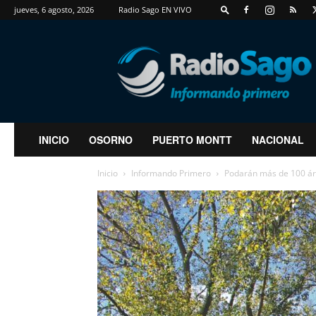
jueves, 6 agosto, 2026
Radio Sago EN VIVO
RadioSago
INICIO
OSORNO
PUERTO MONTT
NACIONAL
Inicio
Informando Primero
Podarán más de 100 árb