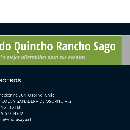
SOTROS
Mackenna 904, Osorno, Chile
ICOLA Y GANADERA DE OSORNO A.G.
64 223 2160
 9 57244942
sa@radiosago.cl