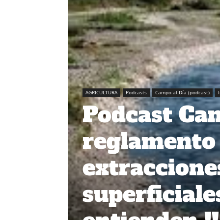
AGRICULTURA
Podcasts
Campo al Día (podcast)
Podcast Cam
reglamento
extraccione
superficiale