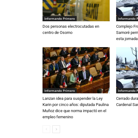
Informando Primero
Informando 
Dos personas electrocutadas en
Complejo Fro
centro de Osorno
Samoré perm
esta jornada
Informando Primero
Informando 
Lanzan idea para suspender la Ley
Cerrado dura
Karin por cinco años: diputada Paulina
Cardenal S
Muñoz dice que norma impactó en el
empleo femenino