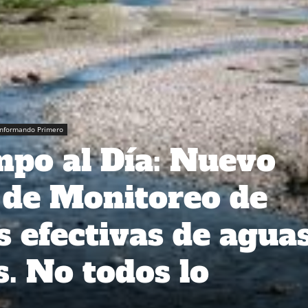
Informando Primero
po al Día: Nuevo
 de Monitoreo de
s efectivas de agua
s. No todos lo