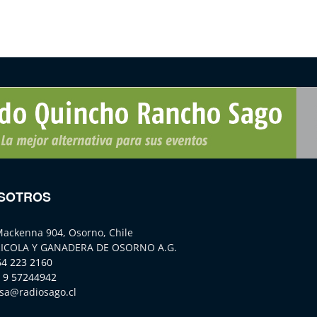
SOTROS
Mackenna 904, Osorno, Chile
ICOLA Y GANADERA DE OSORNO A.G.
64 223 2160
 9 57244942
sa@radiosago.cl