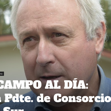
ro
 CAMPO AL DÍA:
a Pdte. de Consorci