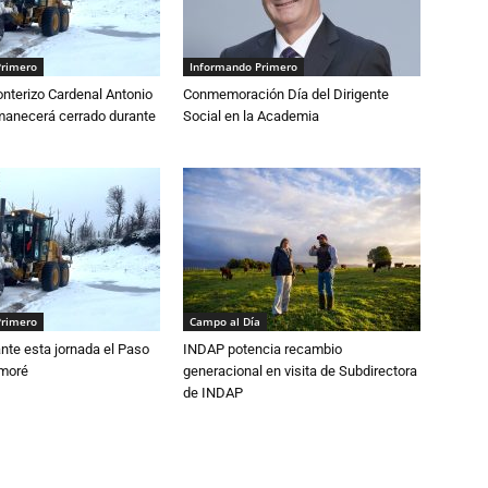
Primero
Informando Primero
nterizo Cardenal Antonio
Conmemoración Día del Dirigente
anecerá cerrado durante
Social en la Academia
Primero
Campo al Día
nte esta jornada el Paso
INDAP potencia recambio
amoré
generacional en visita de Subdirectora
de INDAP