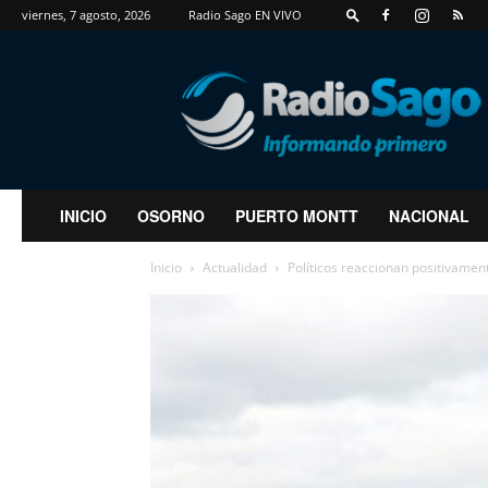
viernes, 7 agosto, 2026
Radio Sago EN VIVO
RadioSago
INICIO
OSORNO
PUERTO MONTT
NACIONAL
Inicio
Actualidad
Políticos reaccionan positivame