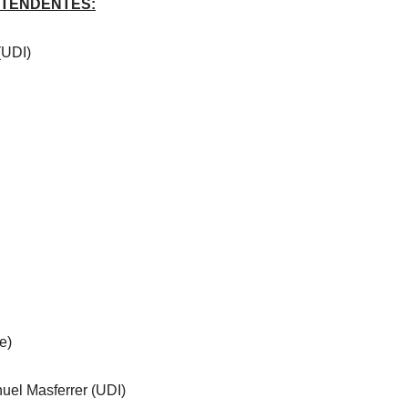
NTENDENTES:
o
disminuir
 (UDI)
el
volumen.
e)
uel Masferrer (UDI)