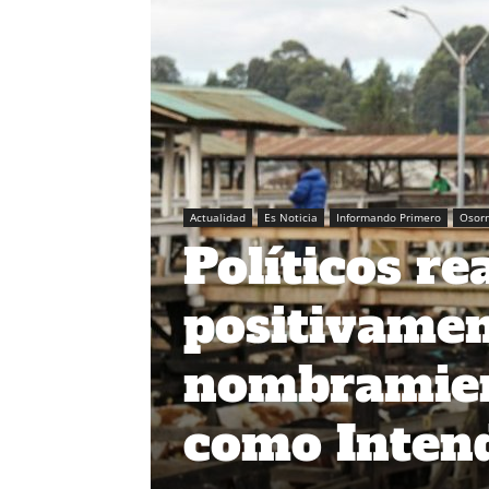
Actualidad
Es Noticia
Informando Primero
Osor
Políticos r
positivamen
nombramien
como Intend