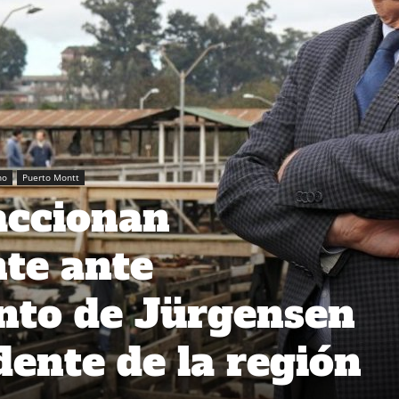
no
Puerto Montt
eaccionan
te ante
to de Jürgensen
ente de la región