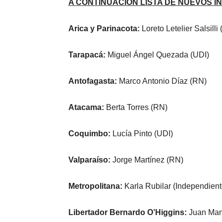
A CONTINUACIÓN LISTA DE NUEVOS I
Arica y Parinacota:
Loreto Letelier Salsilli
Tarapacá:
Miguel Ángel Quezada (UDI)
Antofagasta:
Marco Antonio Díaz (RN)
Atacama:
Berta Torres (RN)
Coquimbo:
Lucía Pinto (UDI)
Valparaíso:
Jorge Martínez (RN)
Metropolitana:
Karla Rubilar (Independient
Libertador Bernardo O’Higgins:
Juan Man