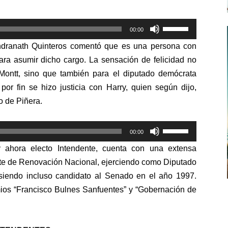
Utiliza
00:00
las
ndranath
Quinteros comentó que es una persona con
teclas
ara asumir dicho cargo. La sensación de felicidad no
de
 Montt, sino que también para el diputado demócrata
flecha
por fin se hizo justicia con Harry, quien según dijo,
arriba/abajo
o de Piñera.
para
aumentar
Utiliza
o
00:00
las
disminuir
 ahora electo Intendente, cuenta con una extensa
teclas
el
tante de Renovación Nacional, ejerciendo como Diputado
de
volumen.
siendo incluso candidato al Senado en el año 1997.
flecha
mios “Francisco Bulnes Sanfuentes” y “Gobernación de
arriba/abajo
para
aumentar