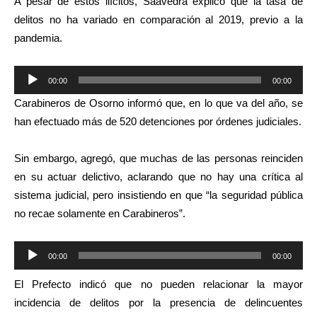
A pesar de estos ilícitos, Saavedra explicó que la tasa de
delitos no ha variado en comparación al 2019, previo a la
pandemia.
Reproductor
00:00
00:00
de
Carabineros de Osorno informó que, en lo que va del año, se
audio
han efectuado más de 520 detenciones por órdenes judiciales.
Sin embargo, agregó, que muchas de las personas reinciden
en su actuar delictivo, aclarando que no hay una crítica al
sistema judicial, pero insistiendo en que “la seguridad pública
no recae solamente en Carabineros”.
Reproductor
00:00
00:00
de
El Prefecto indicó que no pueden relacionar la mayor
audio
incidencia de delitos por la presencia de delincuentes