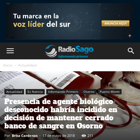
Inicio
Actualidad
Actualidad
Es Noticia
Informando Primero
Osorno
Puerto Montt
Presencia de agente biológico
desconocido habría incidido en
decisión de mantener cerrado
banco de sangre en Osorno
Por
Brisa Cardenas
-
17 de mayo de 2018
211