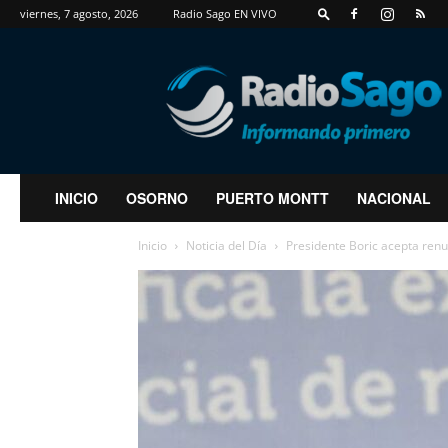
viernes, 7 agosto, 2026
Radio Sago EN VIVO
RadioSago
INICIO
OSORNO
PUERTO MONTT
NACIONAL
Inicio
Noticia del Día
Presidente Boric acepta renun