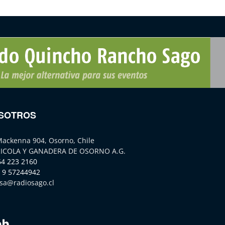
SOTROS
Mackenna 904, Osorno, Chile
ICOLA Y GANADERA DE OSORNO A.G.
64 223 2160
 9 57244942
sa@radiosago.cl