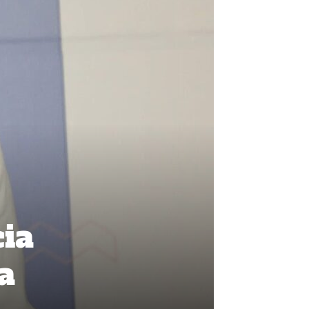
cia
a