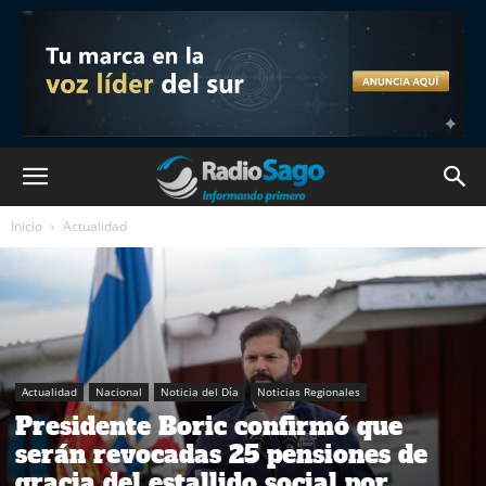
Inicio
Actualidad
Actualidad
Nacional
Noticia del Día
Noticias Regionales
Presidente Boric confirmó que
serán revocadas 25 pensiones de
gracia del estallido social por