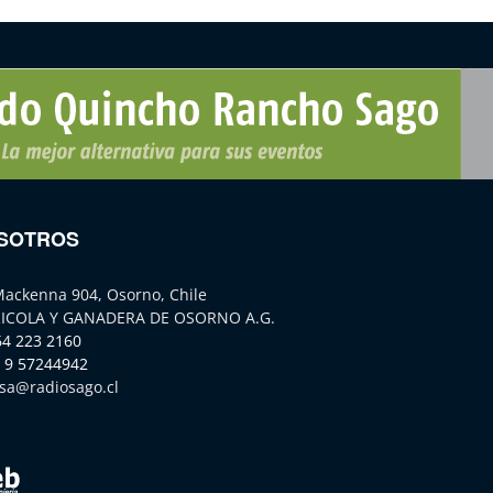
SOTROS
Mackenna 904, Osorno, Chile
ICOLA Y GANADERA DE OSORNO A.G.
64 223 2160
 9 57244942
sa@radiosago.cl