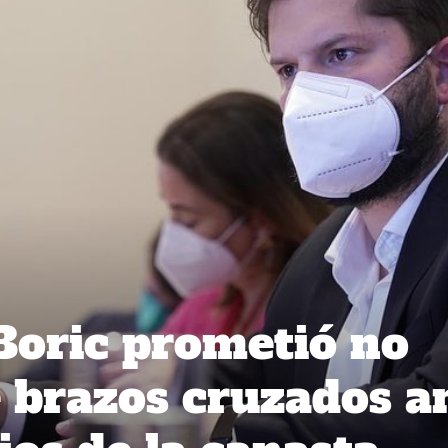
Boric prometió no
 brazos cruzados a