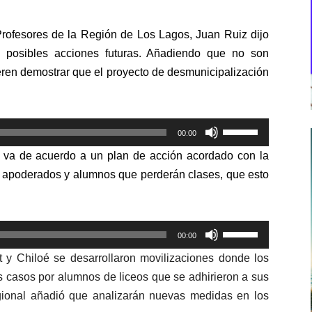
 Profesores de la Región de Los Lagos, Juan Ruiz dijo
e posibles acciones futuras. Añadiendo que no son
ieren demostrar que el proyecto de desmunicipalización
Utiliza
00:00
las
to va de acuerdo a un plan de acción acordado con la
teclas
s apoderados y alumnos que perderán clases, que esto
de
flecha
arriba/abajo
Utiliza
para
00:00
las
aumentar
 y Chiloé se desarrollaron movilizaciones donde los
teclas
o
 casos por alumnos de liceos que se adhirieron a sus
de
disminuir
gional añadió que analizarán nuevas medidas en los
flecha
el