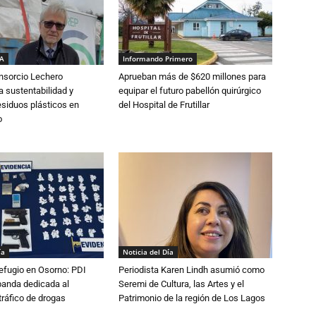
IA
Informando Primero
nsorcio Lechero
Aprueban más de $620 millones para
a sustentabilidad y
equipar el futuro pabellón quirúrgico
esiduos plásticos en
del Hospital de Frutillar
o
ía
Noticia del Día
efugio en Osorno: PDI
Periodista Karen Lindh asumió como
banda dedicada al
Seremi de Cultura, las Artes y el
tráfico de drogas
Patrimonio de la región de Los Lagos