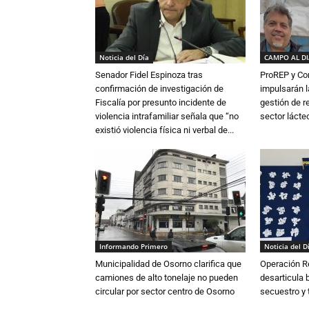
Noticia del Día
CAMPO AL D
Senador Fidel Espinoza tras
ProREP y Co
confirmación de investigación de
impulsarán l
Fiscalía por presunto incidente de
gestión de r
violencia intrafamiliar señala que “no
sector lácte
existió violencia física ni verbal de...
Informando Primero
Noticia del D
Municipalidad de Osorno clarifica que
Operación R
camiones de alto tonelaje no pueden
desarticula 
circular por sector centro de Osorno
secuestro y 