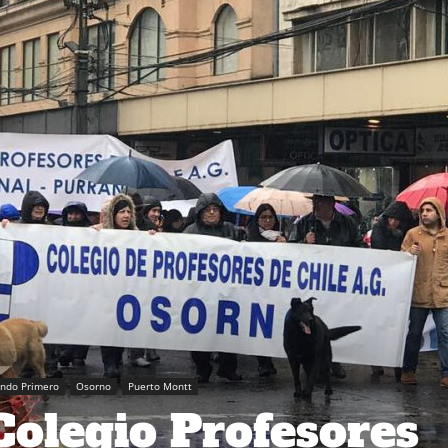
ando Primero
Osorno
Puerto Montt
Colegio Profesores