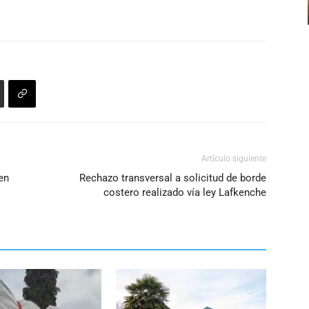
arriba/abajo
volumen.
para
aumentar
o
disminuir
el
volumen.
Artículo siguiente
en
Rechazo transversal a solicitud de borde
costero realizado vía ley Lafkenche