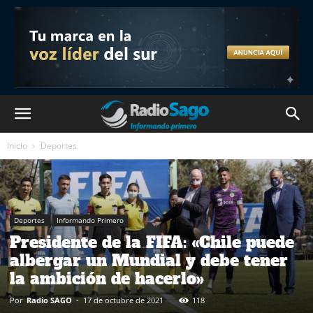
Inicio
Deportes
Deportes
Informando Primero
Presidente de la FIFA: «Chile puede
albergar un Mundial y debe tener
la ambición de hacerlo»
Por
Radio SAGO
-
17 de octubre de 2021
118